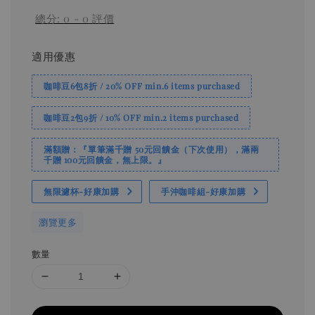
總分:
0
-
0
評價
適用優惠
咖啡豆6包8折 / 20% OFF min.6 items purchased
咖啡豆2包9折 / 10% OFF min.2 items purchased
滿額贈：『單筆滿千贈 50元回饋金（下次使用），滿兩
千贈 100元回饋金，無上限。』
無限濾杯-好康加購
手沖咖啡組-好康加購
瀏覽更多
數量