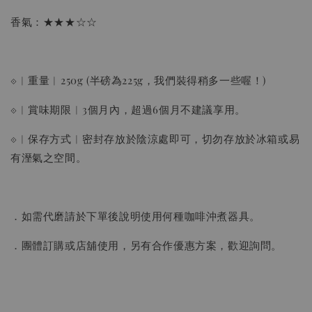
香氣：★★★☆☆
⟐︱重量︱250g (半磅為225g，我們裝得稍多一些喔！)
⟐︱賞味期限︱3個月內，超過6個月不建議享用。
⟐︱保存方式︱密封存放於陰涼處即可，切勿存放於冰箱或易
有溼氣之空間。
．如需代磨請於下單後說明使用何種咖啡沖煮器具。
．團體訂購或店舖使用，另有合作優惠方案，歡迎詢問。