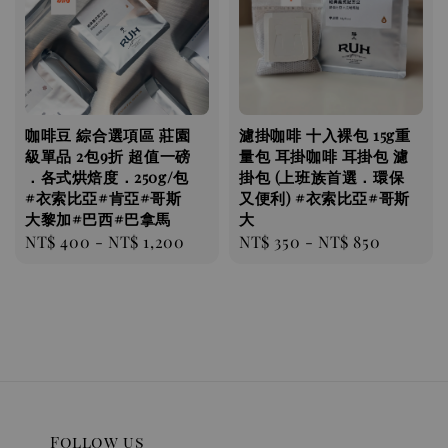
咖啡豆 綜合選項區 莊園
濾掛咖啡 十入裸包 15g重
級單品 2包9折 超值一磅
量包 耳掛咖啡 耳掛包 濾
．各式烘焙度．250g/包
掛包 (上班族首選．環保
#衣索比亞#肯亞#哥斯
又便利) #衣索比亞#哥斯
大黎加#巴西#巴拿馬
大
Regular
NT$ 400
-
NT$ 1,200
Regular
NT$ 350
-
NT$ 850
price
price
Follow us