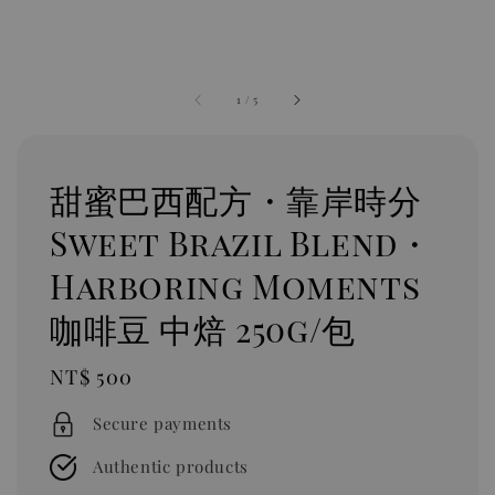
1
/
5
甜蜜巴西配方・靠岸時分
Sweet Brazil Blend・
Harboring Moments
咖啡豆 中焙 250g/包
Regular
NT$ 500
price
Secure payments
Authentic products