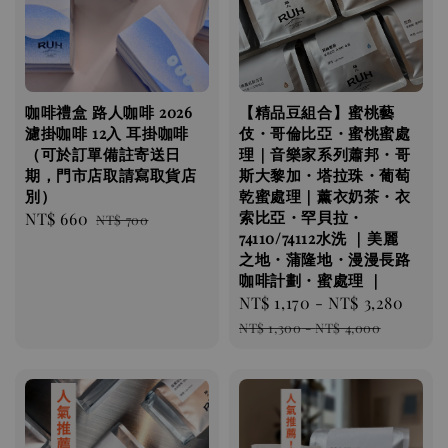
咖啡禮盒 路人咖啡 2026
【精品豆組合】蜜桃藝
濾掛咖啡 12入 耳掛咖啡
伎・哥倫比亞・蜜桃蜜處
（可於訂單備註寄送日
理｜音樂家系列蕭邦・哥
期，門市店取請寫取貨店
斯大黎加・塔拉珠・葡萄
別）
乾蜜處理｜薰衣奶茶・衣
索比亞・罕貝拉・
Sale
NT$ 660
Regular
NT$ 700
74110/74112水洗 ｜美麗
price
price
之地・蒲隆地・漫漫長路
咖啡計劃・蜜處理 ｜
Sale
NT$ 1,170
-
NT$ 3,280
Regu
price
pric
NT$ 1,300
-
NT$ 4,000