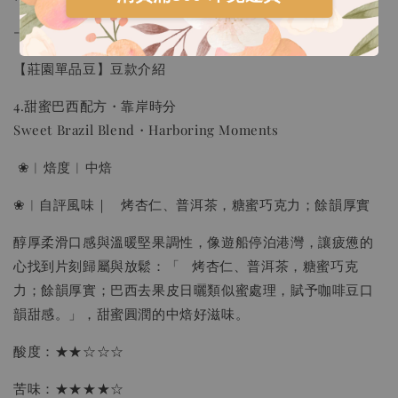
加入購物車
-
【莊園單品豆】豆款介紹
瀏覽更多
4.甜蜜巴西配方・靠岸時分
Sweet Brazil Blend・Harboring Moments
❀︱焙度︱中焙
❀︱自評風味｜ 烤杏仁、普洱茶，糖蜜巧克力；餘韻厚實
醇厚柔滑口感與溫暖堅果調性，像遊船停泊港灣，讓疲憊的
心找到片刻歸屬與放鬆：「 烤杏仁、普洱茶，糖蜜巧克
力；餘韻厚實；巴西去果皮日曬類似蜜處理，賦予咖啡豆口
韻甜感。」，甜蜜圓潤的中焙好滋味。
酸度：★★☆☆☆
苦味：★★★★☆