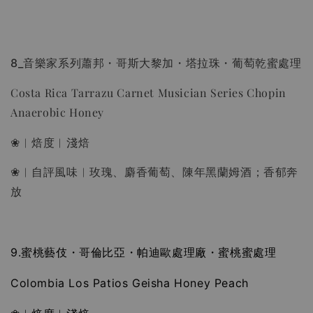
8_音樂家系列蕭邦・哥斯大黎加・塔拉珠・葡萄乾蜜處理
Costa Rica Tarrazu Carnet Musician Series Chopin
Anaerobic Honey
❀︱焙度︱淺焙
❀︱自評風味︱玫瑰、麝香葡萄、陳年黑蘭姆酒；香郁奔
放
9.蜜桃藝伎・哥倫比亞・帕迪歐處理廠・蜜桃蜜處理
Colombia Los Patios Geisha Honey Peach