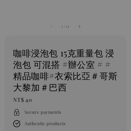
1
/
13
咖啡浸泡包 ​​​​15克重量包 浸
泡包 可混搭 #辦公室 # #
精品咖啡#衣索比亞＃哥斯
大黎加＃巴西
Regular
NT$ 40
price
Secure payments
Authentic products