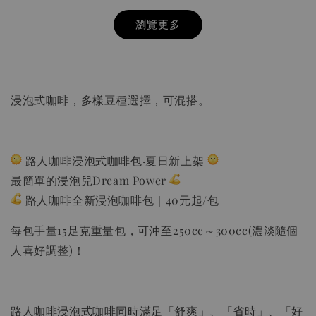
瀏覽更多
浸泡式咖啡，多樣豆種選擇，可混搭。
路人咖啡浸泡式咖啡包·夏日新上架
最簡單的浸泡兒Dream Power
路人咖啡全新浸泡咖啡包｜40元起/包
HARIO V60 02樹脂 灰白手沖咖啡壺組 VCSD-
02-PGR
每包手量15足克重量包，可沖至250cc～300cc(濃淡隨個
人喜好調整)！
-
+
NT$ 300
NT$ 550
路人咖啡浸泡式咖啡同時滿足「舒爽」、「省時」、「好
加入購物車