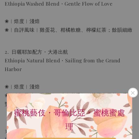
Ethiopia Washed Blend・Gentle Flow of Love
❀︱焙度︱淺焙
手沖 濾紙 | Hario V60 02濾紙(2-4人份) 100張
無漂白 日本製造
❀︱自評風味︱雞蛋花、柑橘軟糖、檸檬紅茶；餘韻細緻
-
+
NT$ 80
NT$ 100
2. 日曬耶加配方・大港出航
Ethiopia Natural Blend・Sailing from the Grand
加入購物車
Harbor
❀︱焙度︱淺焙
瀏覽更多
❀︱自評風味｜莓果醬、小白花香氛、熱帶水果茶；香氣
豐富
蜜桃藝伎・哥倫比亞・蜜桃蜜處
理
3_破浪同行・肯亞・莊園配方豆・水洗