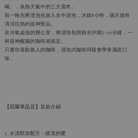
喝」，炎熱天氣中的三大需求。
前一晚先將浸泡包放入水中浸泡，冰鎮8小時，隔天就有
清涼抗熱的提神聖品。
02濾紙(2-4人份)加購優惠
在冷氣超強的辦公室，將浸泡包用熱水沖開5-10分鐘，一
杯提神醒腦的咖啡就搞定。
只要你喜歡路人的咖啡，浸泡式咖啡同樣會帶來滿意口
味。
【莊園單品豆】豆款介紹
1_水洗耶加配方・緩流的愛