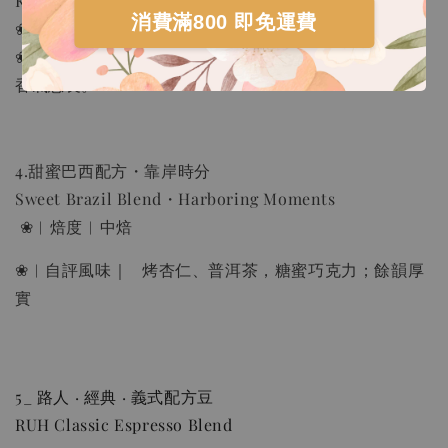
Kenya Blend - Riding the Waves Together
消費滿800 即免運費
❀︱焙度︱淺中焙
❀︱自評風味︱蔗糖、蜂蜜蛋糕、洛神花茶，風味飽滿，
香氣悠長。
4.甜蜜巴西配方・靠岸時分
Sweet Brazil Blend・Harboring Moments
❀︱焙度︱中焙
❀︱自評風味｜ 烤杏仁、普洱茶，糖蜜巧克力；餘韻厚
實
5_ 路人 · 經典 · 義式配方豆
RUH Classic Espresso Blend