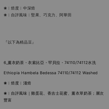
❀︱焙度︱中深焙 
❀︱自評風味︱堅果、巧克力、阿華田
『以下為精品豆』
6_
薰衣奶茶・衣索比亞・罕貝拉・74110/74112水洗
Ethiopia Hambela Bedessa 74110/74112 Washed
❀︱焙度︱淺焙
❀︱自評風味｜雞蛋花、香吉士花蜜、薰衣草奶茶；層次
豐富