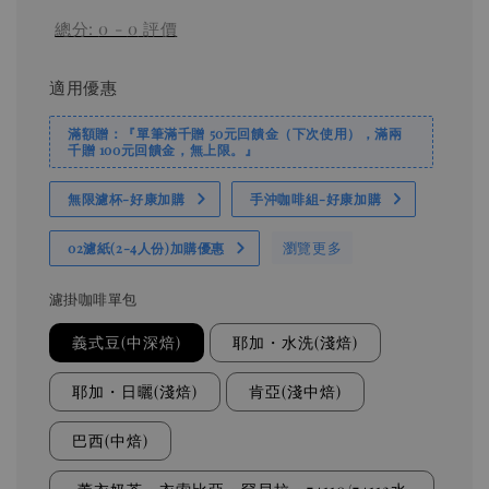
總分:
0
-
0
評價
適用優惠
滿額贈：『單筆滿千贈 50元回饋金（下次使用），滿兩
千贈 100元回饋金，無上限。』
無限濾杯-好康加購
手沖咖啡組-好康加購
瀏覽更多
02濾紙(2-4人份)加購優惠
濾掛咖啡單包
義式豆(中深焙)
耶加・水洗(淺焙)
耶加・日曬(淺焙)
肯亞(淺中焙)
巴西(中焙)