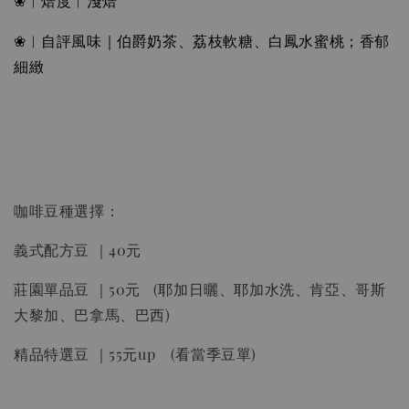
❀︱焙度︱淺焙
❀︱自評風味｜伯爵奶茶、荔枝軟糖、白鳳水蜜桃；香郁
細緻
咖啡豆種選擇：
義式配方豆 ｜40元
莊園單品豆 ｜50元 (耶加日曬、耶加水洗、肯亞、哥斯
大黎加、巴拿馬、巴西)
精品特選豆 ｜55元up (看當季豆單)