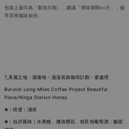
包裝上蓋印為「製造日期」，建議「賞味期限60天」，儘
早享用風味加倍。
7_美麗之地・蒲隆地・漫漫長路咖啡計劃・蜜處理
Burundi Long-Miles Coffee Project Beautiful
Place/Ninga Station Honey
❀︱焙度︱淺焙
❀︱自評風味｜水果糖、鹽漬櫻花、勃艮地葡萄酒；酸甜