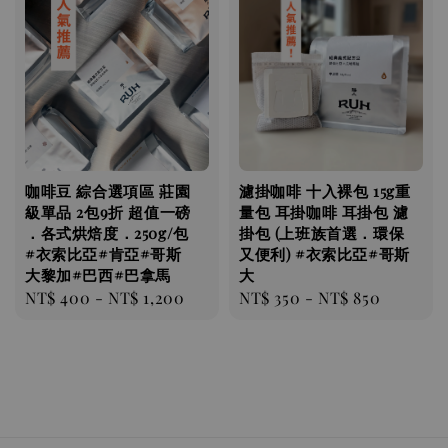
咖啡豆 綜合選項區 莊園
濾掛咖啡 十入裸包 15g重
級單品 2包9折 超值一磅
量包 耳掛咖啡 耳掛包 濾
．各式烘焙度．250g/包
掛包 (上班族首選．環保
#衣索比亞#肯亞#哥斯
又便利) #衣索比亞#哥斯
大黎加#巴西#巴拿馬
大
Regular
NT$ 400
-
NT$ 1,200
Regular
NT$ 350
-
NT$ 850
price
price