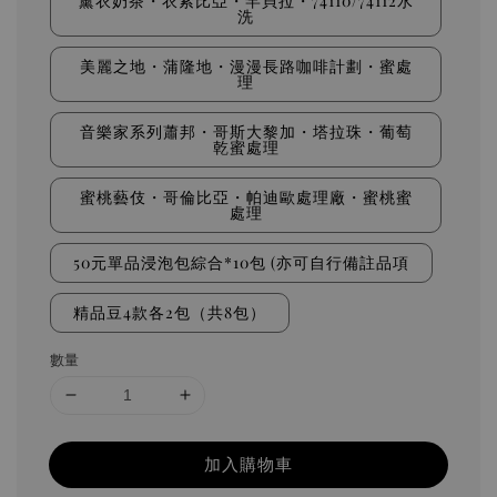
薰衣奶茶・衣索比亞・罕貝拉・74110/74112水
洗
美麗之地・蒲隆地・漫漫長路咖啡計劃・蜜處
理
音樂家系列蕭邦・哥斯大黎加・塔拉珠・葡萄
乾蜜處理
蜜桃藝伎・哥倫比亞・帕迪歐處理廠・蜜桃蜜
處理
50元單品浸泡包綜合*10包 (亦可自行備註品項
精品豆4款各2包（共8包）
數量
加入購物車