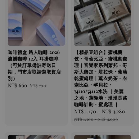
咖啡禮盒 路人咖啡 2026
【精品豆組合】蜜桃藝
濾掛咖啡 12入 耳掛咖啡
伎・哥倫比亞・蜜桃蜜處
（可於訂單備註寄送日
理｜音樂家系列蕭邦・哥
期，門市店取請寫取貨店
斯大黎加・塔拉珠・葡萄
別）
乾蜜處理｜薰衣奶茶・衣
索比亞・罕貝拉・
Sale
NT$ 660
Regular
NT$ 700
74110/74112水洗 ｜美麗
price
price
之地・蒲隆地・漫漫長路
咖啡計劃・蜜處理 ｜
Sale
NT$ 1,170
-
NT$ 3,280
Regu
price
pric
NT$ 1,300
-
NT$ 4,000