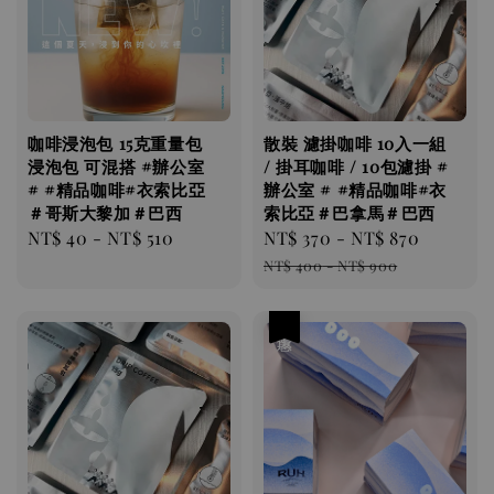
咖啡浸泡包 ​​​​15克重量包
散裝 濾掛咖啡 10入一組
浸泡包 可混搭 #辦公室
/ 掛耳咖啡 / 10包濾掛 #
# #精品咖啡#衣索比亞
辦公室 # #精品咖啡#衣
＃哥斯大黎加＃巴西
索比亞＃巴拿馬＃巴西
Regular
NT$ 40
-
NT$ 510
Sale
NT$ 370
-
NT$ 870
Regular
price
price
price
NT$ 400
-
NT$ 900
優惠