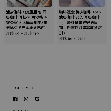
濾掛咖啡 ​​​​15克重量包 耳
咖啡禮盒 路人咖啡 2026
掛咖啡 耳掛包 可混搭 #
濾掛咖啡 12入 耳掛咖啡
辦公室 # #精品咖啡#衣
（可於訂單備註寄送日
索比亞＃巴拿馬＃巴西
期，門市店取請寫取貨店
別）
Regular
NT$ 40
-
NT$ 510
Sale
NT$ 660
Regular
price
NT$ 700
price
price
Follow us