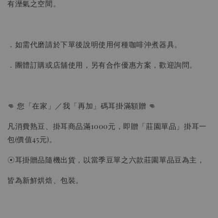
有溼氣之空間。
．如需代磨請於下單後說明使用何種咖啡沖煮器具。
．團體訂購或店舖使用，另有合作優惠方案，歡迎詢問。
👊 您「在家」／我「再加」碼耳掛滿額贈 👊
凡消費熟豆、掛耳商品滿1000元，即贈「莊園單品」掛耳一
包(價值45元)。
☉耳掛贈品隨機出貨，以當季豆單之六款莊園單品豆為主，
皆為新鮮烘焙、包裝。