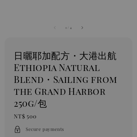
1
/
4
日曬耶加配方・大港出航
Ethiopia Natural
Blend・Sailing from
the Grand Harbor
250g/包
Regular
NT$ 500
price
Secure payments