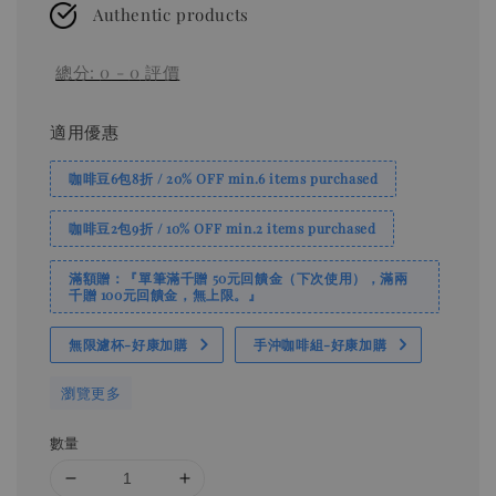
Authentic products
總分:
0
-
0
評價
適用優惠
咖啡豆6包8折 / 20% OFF min.6 items purchased
咖啡豆2包9折 / 10% OFF min.2 items purchased
滿額贈：『單筆滿千贈 50元回饋金（下次使用），滿兩
千贈 100元回饋金，無上限。』
無限濾杯-好康加購
手沖咖啡組-好康加購
瀏覽更多
數量