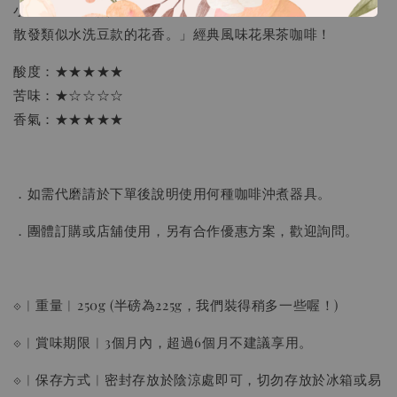
NT$ 550
小白花香氛、熱帶水果茶；香氣豐富；雅緻發酵感，低溫時
散發類似水洗豆款的花香。」經典風味花果茶咖啡！
加入購物車
酸度：★★★★★
苦味：★☆☆☆☆
香氣：★★★★★
瀏覽更多
．如需代磨請於下單後說明使用何種咖啡沖煮器具。
．團體訂購或店舖使用，另有合作優惠方案，歡迎詢問。
⟐︱重量︱250g (半磅為225g，我們裝得稍多一些喔！)
⟐︱賞味期限︱3個月內，超過6個月不建議享用。
⟐︱保存方式︱密封存放於陰涼處即可，切勿存放於冰箱或易