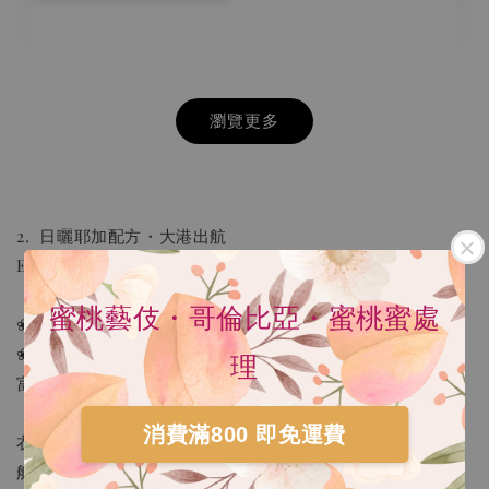
瀏覽更多
2. 日曬耶加配方・大港出航
Ethiopia Natural Blend・Sailing from the Grand Harbor
蜜桃藝伎・哥倫比亞・蜜桃蜜處
❀︱焙度︱淺焙
❀︱自評風味｜莓果醬、小白花香氛、熱帶水果茶；香氣豐
理
富
HARIO V60 02樹脂 灰白手沖咖啡壺組 VCSD-
消費滿800 即免運費
02-PGR
衣索比亞日曬的濃郁果香與豐富口感，如同一艘滿載夢想的
-
+
船，勇敢出航，迎向更遼闊的世界！療癒人心：「莓果醬、
NT$ 300