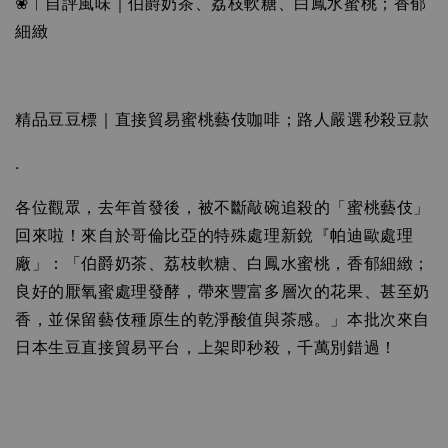
❀︱自評風味｜伯爵奶茶、荔枝軟糖、白鳳水蜜桃；香郁
細緻
精品豆豆標｜直接貿易蜜桃藝伎咖啡；路人嚴選秒殺豆款
.
各位觀眾，去年首發後，被不斷敲碗追殺的「蜜桃藝伎」
回來啦！來自於哥倫比亞的特殊處理新銳『帕迪歐處理
廠」：「伯爵奶茶、荔枝軟糖、白鳳水蜜桃，香郁細緻；
良好的厭氧蜜處理發酵，帶來豐富多層次的花果、甚至奶
香，並保留藝伎種原生的乾淨酸值與茶感。」本批次來自
日本生豆直接貿易平台，上架即秒殺，千萬別錯過！