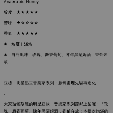
Anaerobic Honey
酸度：★★★★★
苦味：★☆☆☆☆
香氣：★★★★★
❀︱焙度︱淺焙
❀︱自評風味︱玫瑰、麝香葡萄、陳年黑蘭姆酒；香郁奔
放
豆標：明星熟豆音樂家系列・厭氧處理先驅再進化
.
大家熱愛敲碗的明星豆款，音樂家系列蕭邦上架囉：「玫
瑰、麝香葡萄、陳年黑蘭姆酒，香郁奔放；本批次飽滿的