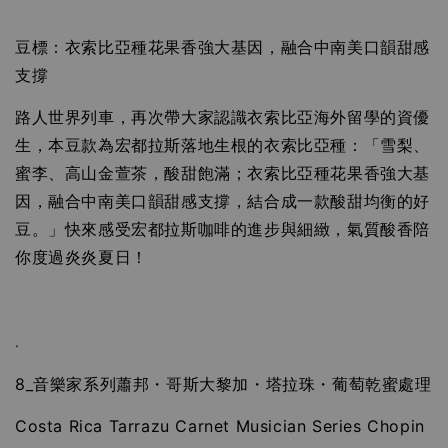
豆標：衣索比亞種花果香強大基因，融合中南美口韻甜感
支撐
路人世界列車，再次帶大家認識衣索比亞海外留學的資優
生，本豆款為宏都拉斯落地生根的衣索比亞種：「雪梨、
蜜李、高山金萱茶，酸甜飽滿；衣索比亞種花果香強大基
因，融合中南美口韻甜感支撐，結合成一款酸甜均衡的好
豆。」快來感受宏都拉斯咖啡的進步與細緻，氣質酸香陪
你度過炎炎夏日！
.
8_音樂家系列蕭邦・哥斯大黎加・塔拉珠・葡萄乾蜜處理
Costa Rica Tarrazu Carnet Musician Series Chopin