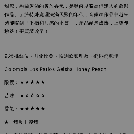
甜感，融蘭姆酒的奔放香氣，是發酵度略高但迷人的蕭邦
作品。」於特殊處理法滿天飛的年代，音樂家作品中越來
越能喝到「平衡和甜感的本質」，產品越漸成熟，上架即
秒殺！要買請趁早！
9.蜜桃藝伎・哥倫比亞・帕迪歐處理廠・蜜桃蜜處理
Colombia Los Patios Geisha Honey Peach
酸度：★★★★★
苦味：★☆☆☆☆
香氣：★★★★★
❀︱焙度︱淺焙