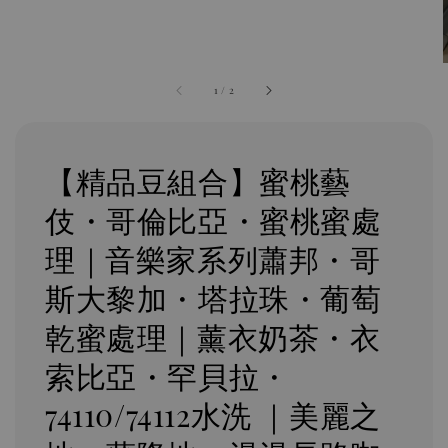
1
/
2
【精品豆組合】蜜桃藝
伎・哥倫比亞・蜜桃蜜處
理｜音樂家系列蕭邦・哥
斯大黎加・塔拉珠・葡萄
乾蜜處理｜薰衣奶茶・衣
索比亞・罕貝拉・
74110/74112水洗 ｜美麗之