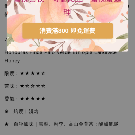
們從許多樣品中，遴選而出介紹給內行的路友們，手刀預
理
備備！錯過可惜！
消費滿800 即免運費
手沖 濾紙 | Hario V60 02濾紙(2-4人份) 100張
7_茶蜜雪梨・宏都拉斯・衣索比亞種・蜜處理
無漂白 日本製造
-
+
NT$ 80
Honduras Finca Palo Verde Ethiopia Landrace
NT$ 100
Honey
酸度：★★★★☆
加入購物車
苦味：★☆☆☆☆
香氣：★★★★★
瀏覽更多
❀︱焙度︱淺焙
❀︱自評風味｜雪梨、蜜李、高山金萱茶；酸甜飽滿