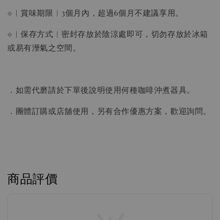
⟐︱賞味期限︱3個月內，超過6個月不建議享用。
⟐︱保存方式︱密封存放於陰涼處即可，切勿存放於冰箱
或易有溼氣之空間。
．如需代磨請於下單後說明使用何種咖啡沖煮器具。
．團體訂購或店舖使用，另有合作優惠方案，歡迎詢問。
商品評價