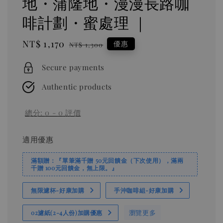
地・蒲隆地・漫漫長路咖
啡計劃・蜜處理 ｜
Sale
NT$ 1,170
Regular
優惠
NT$ 1,300
price
price
Secure payments
Authentic products
總分:
0
-
0
評價
適用優惠
滿額贈：『單筆滿千贈 50元回饋金（下次使用），滿兩
千贈 100元回饋金，無上限。』
無限濾杯-好康加購
手沖咖啡組-好康加購
瀏覽更多
02濾紙(2-4人份)加購優惠