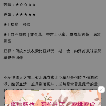
苦味：★☆☆☆☆
加入購物車
香氣：★★★★★
❀︱焙度︱淺焙
02濾紙(2-4人份)加購優惠
❀︱自評風味｜雞蛋花、香吉士花蜜、薰衣草奶茶；層次
豐富
豆標：傳統水洗衣索比亞精品一期一會，純淨好風味最簡
單也最困難
不記得路人之前上架水洗衣索比亞精品是何時？強調乾
淨、酸質並濟，並具顯著風味，必然是拿著最嚴苛的量
尺，挑選此樣豆款：「雞蛋花、香吉士花蜜、薰衣草奶
茶，層次豐富；短時間水洗即擁有明亮酸質，紫花風味代
表本身質地扎實甜感充足。」這樣的純粹好味道，值得我
蜜桃藝伎・哥倫比亞・蜜桃蜜處