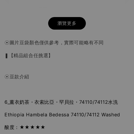
瀏覽更多
☉圖片豆袋顏色僅供參考，實際可能略有不同
❚
【精品組合任挑選】
☉豆款介紹
6_薰衣奶茶・衣索比亞・罕貝拉・74110/74112水洗
HARIO V60 02樹脂 灰白手沖咖啡壺組 VCSD-
02-PGR
Ethiopia Hambela Bedessa 74110/74112 Washed
-
+
NT$ 300
NT$ 550
酸度：★★★★★