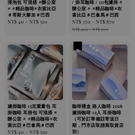
浸泡包 可混搭 #辦公室
/ 掛耳咖啡 / 10包濾掛 #
# #精品咖啡#衣索比亞
辦公室 # #精品咖啡#衣
＃哥斯大黎加＃巴西
索比亞＃巴拿馬＃巴西
Regular
NT$ 40
-
NT$ 510
Sale
NT$ 370
-
NT$ 870
Regular
price
price
price
NT$ 400
-
NT$ 900
優惠
濾掛咖啡 ​​​​15克重量包 耳
咖啡禮盒 路人咖啡 2026
掛咖啡 耳掛包 可混搭 #
濾掛咖啡 12入 耳掛咖啡
辦公室 # #精品咖啡#衣
（可於訂單備註寄送日
索比亞＃巴拿馬＃巴西
期，門市店取請寫取貨店
別）
Regular
NT$ 40
-
NT$ 510