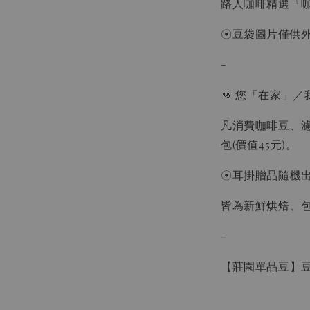
路人咖啡精選『
NT$ 550
☉豆袋圖片僅供
加入
-
👊 您「在家」／
凡消費咖啡豆、濾
包(價值45元)。
☉耳掛贈品隨機
皆為新鮮烘焙、
-
【莊園單品豆】