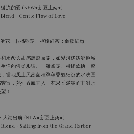
緩流的愛 (NEW●新豆上架●)
 Blend・Gentle Flow of Love
雞蛋花、柑橘軟糖、檸檬紅茶；餘韻細緻
柔和果酸與甜感層層展開，如愛河緩緩流過城
味生活的溫柔步調。「雞蛋花、柑橘軟糖、檸
緻；當地風土天然菌種孕蘊香氣細緻的水洗豆
感豐富，熱沖香氣宜人，花果香滿滿的非洲水
失望！
・大港出航 (NEW●新豆上架●)
l Blend・Sailing from the Grand Harbor