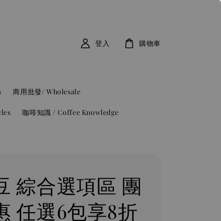
登入
購物車
s
商用批發/ Wholesale
les
咖啡知識 / Coffee Knowledge
豆 綜合選項區 團
惠 任選6包享8折