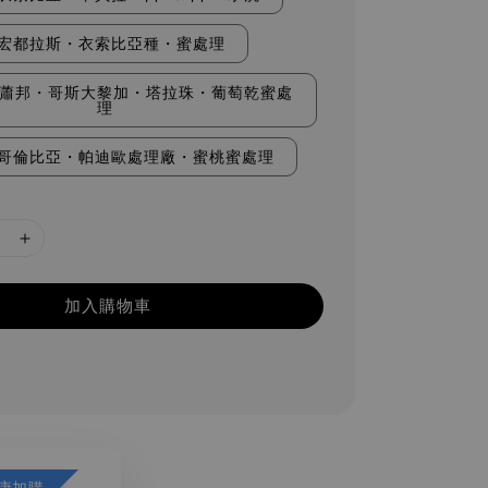
宏都拉斯・衣索比亞種・蜜處理
蕭邦・哥斯大黎加・塔拉珠・葡萄乾蜜處
理
哥倫比亞・帕迪歐處理廠・蜜桃蜜處理
加入購物車
康加購