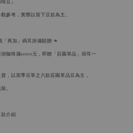
咖啡豆』
外觀參考，實際以當下豆款為主。
購物車
我「再加」碼耳掛滿額贈 👊
瀏覽更多
掛咖啡滿1000元，即贈「莊園單品」掛耳一
出貨，以當季豆單之六款莊園單品豆為主，
包裝。
豆款介紹