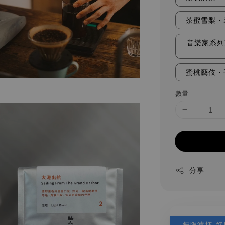
茶蜜雪梨・
音樂家系列
蜜桃藝伎・
數量
分享
無限濾杯-好