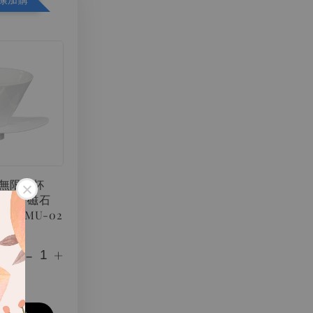
O 無限濾杯
 V60 磁石
 VDMU-02
-
+