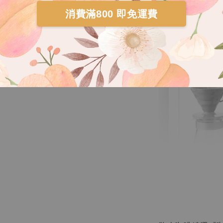
加入
消費滿800 即免運費
手沖咖啡組-
HARIO
灰白手
VCSD-
NT$ 300