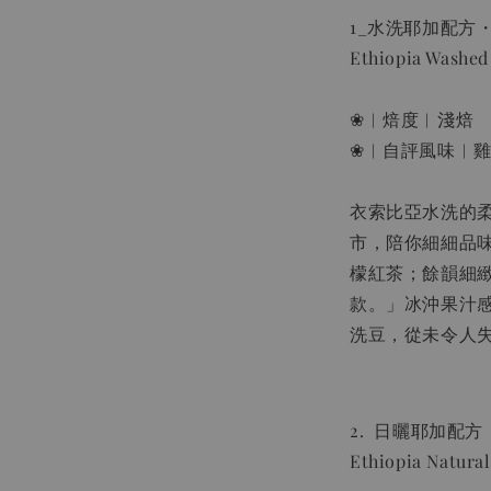
1_水洗耶加配方・
Ethiopia Washed
❀︱焙度︱淺焙
❀︱自評風味︱
衣索比亞水洗的
市，陪你細細品
檬紅茶；餘韻細
款。」冰沖果汁
洗豆，從未令人
2. 日曬耶加配方
Ethiopia Natura