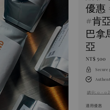
優惠
#肯
巴拿
亞
Regular
NT$ 500
price
Secure
Authent
總分:
0
-
0
適用優惠