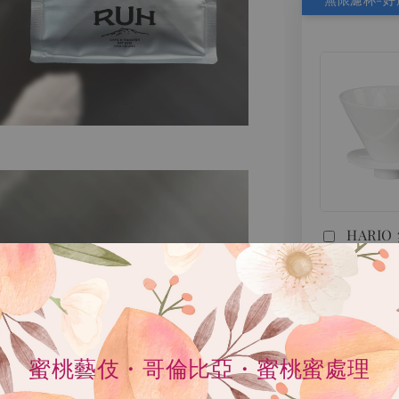
HARI
MUGEN
陶瓷濾杯
日本製
NT$ 480
NT$ 550
蜜桃藝伎・哥倫比亞・蜜桃蜜處理