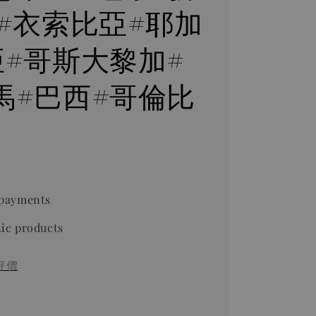
 #衣索比亞#耶加
亞#哥斯大黎加#
馬#巴西#哥倫比
 payments
ic products
評價