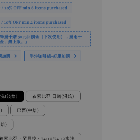
20% OFF min.6 items purchased
10% OFF min.2 items purchased
筆滿千贈 50元回饋金（下次使用），滿兩千
回饋金，無上限。』
康加購
手沖咖啡組-好康加購
洗(淺焙)
衣索比亞 日曬(淺焙)
)
巴西(中焙)
焙)
索比亞・罕貝拉・74110/74112水洗