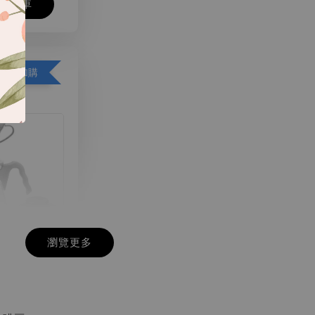
購物車
好康加購
瀏覽更多
 V60 02樹脂
沖咖啡壺組
02-PGR
-
+