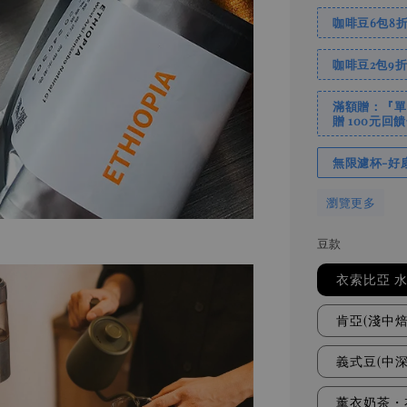
咖啡豆6包8折 / 
咖啡豆2包9折 / 
滿額贈：『單
贈 100元
無限濾杯-好
瀏覽更多
豆款
衣索比亞 水
肯亞(淺中焙
義式豆(中深
薰衣奶茶・衣