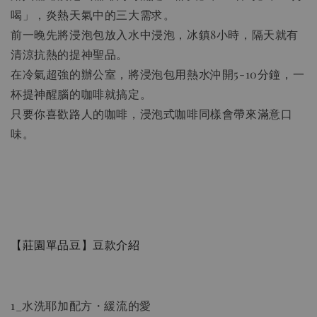
喝」，炎熱天氣中的三大需求。
前一晚先將浸泡包放入水中浸泡，冰鎮8小時，隔天就有
清涼抗熱的提神聖品。
02濾紙(2-4人份)加購優惠
在冷氣超強的辦公室，將浸泡包用熱水沖開5-10分鐘，一
杯提神醒腦的咖啡就搞定。
只要你喜歡路人的咖啡，浸泡式咖啡同樣會帶來滿意口
味。
【莊園單品豆】豆款介紹
1_水洗耶加配方・緩流的愛