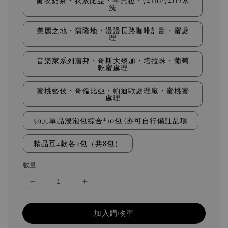
薰衣奶茶・衣索比亞・罕貝拉・74110/74112水
洗
美麗之地・蒲隆地・漫漫長路咖啡計劃・蜜處
理
音樂家系列蕭邦・哥斯大黎加・塔拉珠・葡萄
乾蜜處理
蜜桃藝伎・哥倫比亞・帕迪歐處理廠・蜜桃蜜
處理
50元單品浸泡包綜合*10包 (亦可自行備註品項
精品豆4款各2包（共8包）
數量
加入購物車