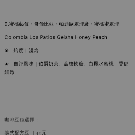
9.蜜桃藝伎・哥倫比亞・帕迪歐處理廠・蜜桃蜜處理
Colombia Los Patios Geisha Honey Peach
❀︱焙度︱淺焙
❀︱自評風味｜伯爵奶茶、荔枝軟糖、白鳳水蜜桃；香郁
細緻
咖啡豆種選擇：
義式配方豆 ｜40元