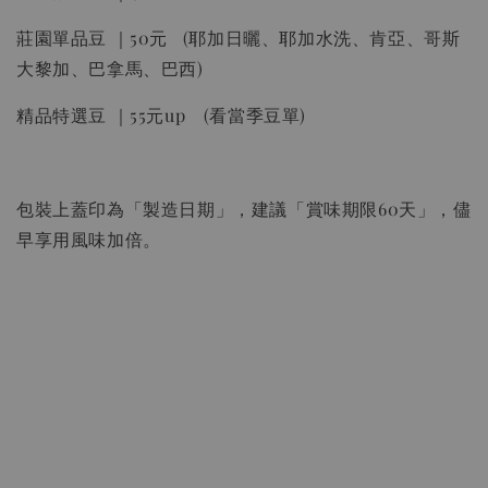
莊園單品豆 ｜50元 (耶加日曬、耶加水洗、肯亞、哥斯
大黎加、巴拿馬、巴西)
精品特選豆 ｜55元up (看當季豆單)
包裝上蓋印為「製造日期」，建議「賞味期限60天」，儘
早享用風味加倍。