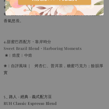
Kenya Blend - Riding the Waves Together
❀︱焙度︱淺中焙
❀︱自評風味︱蔗糖、蜂蜜蛋糕、洛神花茶，風味飽滿，
香氣悠長。
4.甜蜜巴西配方・靠岸時分
Sweet Brazil Blend・Harboring Moments
❀︱焙度︱中焙
❀︱自評風味｜ 烤杏仁、普洱茶，糖蜜巧克力；餘韻厚
實
5_ 路人 · 經典 · 義式配方豆
RUH Classic Espresso Blend