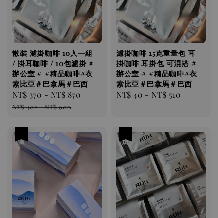
散裝 濾掛咖啡 10入一組
濾掛咖啡 ​​​​15克重量包 耳
/ 掛耳咖啡 / 10包濾掛 #
掛咖啡 耳掛包 可混搭 #
辦公室 # #精品咖啡#衣
辦公室 # #精品咖啡#衣
索比亞＃巴拿馬＃巴西
索比亞＃巴拿馬＃巴西
Sale
NT$ 370
-
NT$ 870
Regular
Regular
NT$ 40
-
NT$ 510
price
price
price
NT$ 400
-
NT$ 900
優惠
優惠