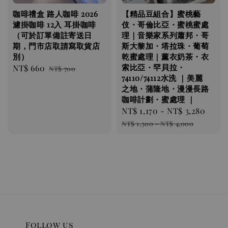
咖啡禮盒 路人咖啡 2026
【精品豆組合】蜜桃藝
濾掛咖啡 12入 耳掛咖啡
伎・哥倫比亞・蜜桃蜜處
（可於訂單備註寄送日
理｜音樂家系列蕭邦・哥
期，門市店取請寫取貨店
斯大黎加・塔拉珠・葡萄
別）
乾蜜處理｜薰衣奶茶・衣
索比亞・罕貝拉・
Sale
NT$ 660
Regular
NT$ 700
74110/74112水洗 ｜美麗
price
price
之地・蒲隆地・漫漫長路
咖啡計劃・蜜處理 ｜
Sale
NT$ 1,170
-
NT$ 3,280
Regu
price
pric
NT$ 1,300
-
NT$ 4,000
Follow us