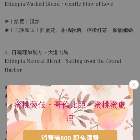
Ethiopia Washed Blend・Gentle Flow of Love
❀︱焙度︱淺焙
手沖 濾紙 | Hario V60 02濾紙(2-4人份) 100張
無漂白 日本製造
❀︱自評風味︱雞蛋花、柑橘軟糖、檸檬紅茶；餘韻細緻
-
+
NT$ 80
NT$ 100
2. 日曬耶加配方・大港出航
Ethiopia Natural Blend・Sailing from the Grand
加入購物車
Harbor
❀︱焙度︱淺焙
瀏覽更多
❀︱自評風味｜莓果醬、小白花香氛、熱帶水果茶；香氣
蜜桃藝伎・哥倫比亞・蜜桃蜜處
豐富
理
3_破浪同行・肯亞・莊園配方豆・水洗
消費滿800 即免運費