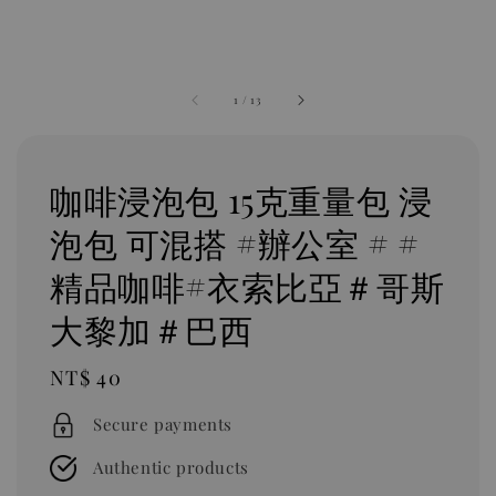
1
/
13
咖啡浸泡包 ​​​​15克重量包 浸
泡包 可混搭 #辦公室 # #
精品咖啡#衣索比亞＃哥斯
大黎加＃巴西
Regular
NT$ 40
price
Secure payments
Authentic products