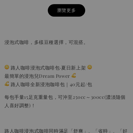
瀏覽更多
浸泡式咖啡，多樣豆種選擇，可混搭。
路人咖啡浸泡式咖啡包·夏日新上架
最簡單的浸泡兒Dream Power
路人咖啡全新浸泡咖啡包｜40元起/包
HARIO V60 02樹脂 灰白手沖咖啡壺組 VCSD-
02-PGR
每包手量15足克重量包，可沖至250cc～300cc(濃淡隨個
人喜好調整)！
-
+
NT$ 300
NT$ 550
路人咖啡浸泡式咖啡同時滿足「舒爽」、「省時」、「好
加入購物車