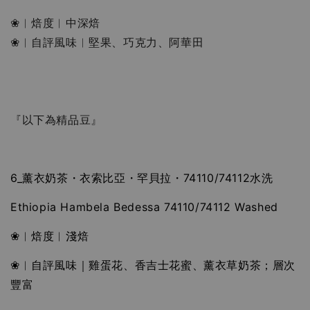
❀︱焙度︱中深焙 
❀︱自評風味︱堅果、巧克力、阿華田
『以下為精品豆』
6_
薰衣奶茶・衣索比亞・罕貝拉・74110/74112水洗
Ethiopia Hambela Bedessa 74110/74112 Washed
❀︱焙度︱淺焙
❀︱自評風味｜雞蛋花、香吉士花蜜、薰衣草奶茶；層次
豐富