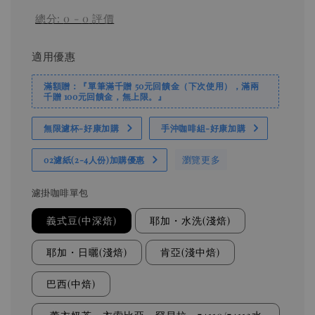
總分:
0
-
0
評價
適用優惠
滿額贈：『單筆滿千贈 50元回饋金（下次使用），滿兩
千贈 100元回饋金，無上限。』
無限濾杯-好康加購
手沖咖啡組-好康加購
瀏覽更多
02濾紙(2-4人份)加購優惠
濾掛咖啡單包
義式豆(中深焙)
耶加・水洗(淺焙)
耶加・日曬(淺焙)
肯亞(淺中焙)
巴西(中焙)