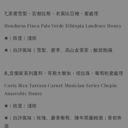
7_茶蜜雪梨・宏都拉斯・衣索比亞種・蜜處理
Honduras Finca Palo Verde Ethiopia Landrace Honey
❀︱焙度︱淺焙
❀︱自評風味｜雪梨、蜜李、高山金萱茶；酸甜飽滿
8_音樂家系列蕭邦・哥斯大黎加・塔拉珠・葡萄乾蜜處理
Costa Rica Tarrazu Carnet Musician Series Chopin
Anaerobic Honey
❀︱焙度︱淺焙
❀︱自評風味︱玫瑰、麝香葡萄、陳年黑蘭姆酒；香郁奔
放