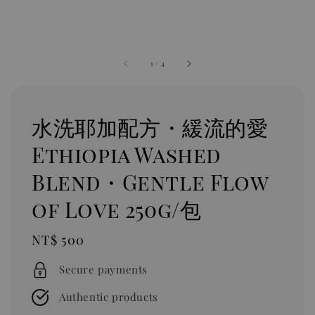
1
/
4
水洗耶加配方・緩流的愛
Ethiopia Washed
Blend・Gentle Flow
of Love 250g/包
Regular
NT$ 500
price
Secure payments
Authentic products