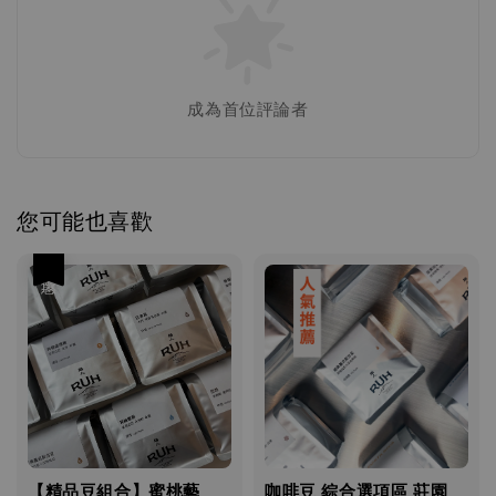
成為首位評論者
您可能也喜歡
優惠
【精品豆組合】蜜桃藝
咖啡豆 綜合選項區 莊園