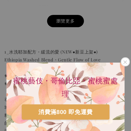
瀏覽更多
1_水洗耶加配方・緩流的愛 (NEW●新豆上架●)
Ethiopia Washed Blend・Gentle Flow of Love
❀︱焙度︱淺焙
蜜桃藝伎・哥倫比亞・蜜桃蜜處
❀︱自評風味︱雞蛋花、柑橘軟糖、檸檬紅茶；餘韻細緻
理
衣索比亞水洗的柔和果酸與甜感層層展開，如愛河緩緩流過
HARIO V60 02樹脂 灰白手沖咖啡壺組 VCSD-
02-PGR
城市，陪你細細品味生活的溫柔步調。「雞蛋花、柑橘軟
消費滿800 即免運費
-
+
糖、檸檬紅茶；餘韻細緻；當地風土天然菌種孕蘊香氣細緻
NT$ 300
NT$ 550
的水洗豆款。」冰沖果汁感豐富，熱沖香氣宜人，花果香滿
滿的非洲水洗豆，從未令人失望！