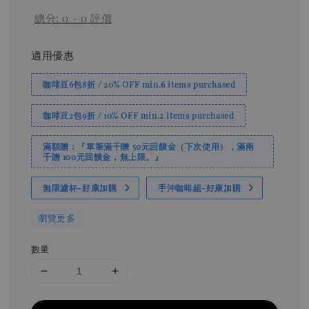
總分:
0
-
0
評價
適用優惠
咖啡豆6包8折 / 20% OFF min.6 items purchased
咖啡豆2包9折 / 10% OFF min.2 items purchased
滿額贈：『單筆滿千贈 50元回饋金（下次使用），滿兩
千贈 100元回饋金，無上限。』
無限濾杯-好康加購
手沖咖啡組-好康加購
瀏覽更多
數量