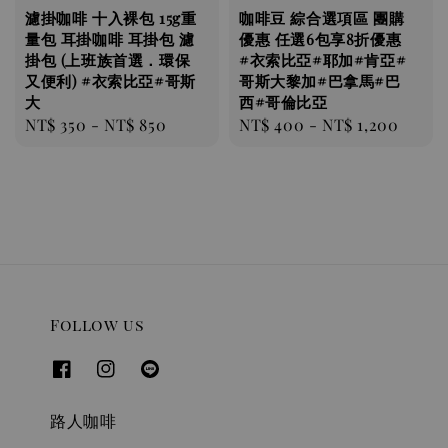
濾掛咖啡 十入裸包 15g重
咖啡豆 綜合選項區 團購
量包 耳掛咖啡 耳掛包 濾
優惠 任選6包享8折優惠
掛包 (上班族首選．環保
#衣索比亞#耶加#肯亞#
又便利) #衣索比亞#哥斯
哥斯大黎加#巴拿馬#巴
大
西#哥倫比亞
Regular
NT$ 350
-
NT$ 850
Regular
NT$ 400
-
NT$ 1,200
price
price
Follow us
路人咖啡