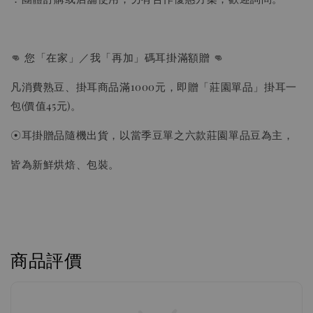
👊 您「在家」／我「再加」碼耳掛滿額贈 👊
凡消費熟豆、掛耳商品滿1000元，即贈「莊園單品」掛耳一
包(價值45元)。
☉耳掛贈品隨機出貨，以當季豆單之六款莊園單品豆為主，
皆為新鮮烘焙、包裝。
商品評價