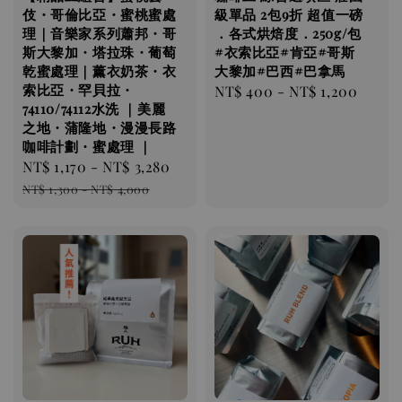
伎・哥倫比亞・蜜桃蜜處
級單品 2包9折 超值一磅
理｜音樂家系列蕭邦・哥
．各式烘焙度．250g/包
斯大黎加・塔拉珠・葡萄
#衣索比亞#肯亞#哥斯
乾蜜處理｜薰衣奶茶・衣
大黎加#巴西#巴拿馬
索比亞・罕貝拉・
Regular
NT$ 400
-
NT$ 1,200
74110/74112水洗 ｜美麗
price
之地・蒲隆地・漫漫長路
咖啡計劃・蜜處理 ｜
Sale
NT$ 1,170
-
NT$ 3,280
Regular
price
price
NT$ 1,300
-
NT$ 4,000