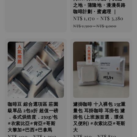
之地・蒲隆地・漫漫長路
咖啡計劃・蜜處理 ｜
Sale
NT$ 1,170
-
NT$ 3,280
Regu
price
pric
NT$ 1,300
-
NT$ 4,000
咖啡豆 綜合選項區 莊園
濾掛咖啡 十入裸包 15g重
級單品 2包9折 超值一磅
量包 耳掛咖啡 耳掛包 濾
．各式烘焙度．250g/包
掛包 (上班族首選．環保
#衣索比亞#肯亞#哥斯
又便利) #衣索比亞#哥斯
大黎加#巴西#巴拿馬
大
Regular
NT$ 400
-
NT$ 1,200
Regular
NT$ 350
-
NT$ 850