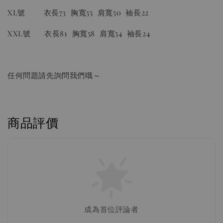
加入購物車
XL號 衣長73 胸寬55 肩寬50 袖長22
XXL號 衣長81 胸寬58 肩寬54 袖長24
02濾紙(2-4人份)加購優惠
任何問題請先詢問我們哦～
商品評價
成為首位評論者