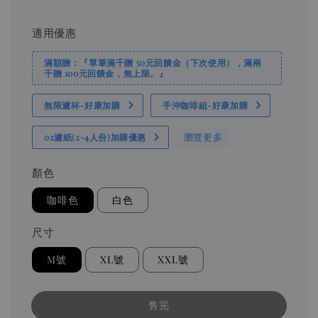
適用優惠
滿額贈：『單筆滿千贈 50元回饋金（下次使用），滿兩
千贈 100元回饋金，無上限。』
無限濾杯-好康加購
手沖咖啡組-好康加購
瀏覽更多
02濾紙(2-4人份)加購優惠
顏色
咖啡色
白色
尺寸
M號
XL號
XXL號
售完