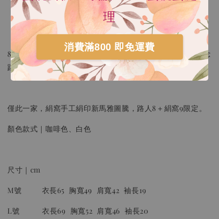
理
瀏覽更多
消費滿800 即免運費
8+9聯合紀念Ｔ【新馬雅捌加玖｜路人Ｘ絹窩｜聯合同慶紀念
踢恤】
僅此一家，絹窩手工絹印新馬雅圖騰，路人8＋絹窩9限定。
顏色款式｜咖啡色、白色
HARIO V60 02樹脂 灰白手沖咖啡壺組 VCSD-
02-PGR
尺寸｜cm
-
+
NT$ 300
M號 衣長65 胸寬49 肩寬42 袖長19
NT$ 550
L號 衣長69 胸寬52 肩寬46 袖長20