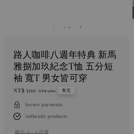
1
/
4
路人咖啡八週年特典 新馬
雅捌加玖紀念T恤 五分短
袖 寬T 男女皆可穿
Sale
NT$ 500
Regular
售完
NT$ 980
price
price
Secure payments
Authentic products
總分:
0
-
0
評價