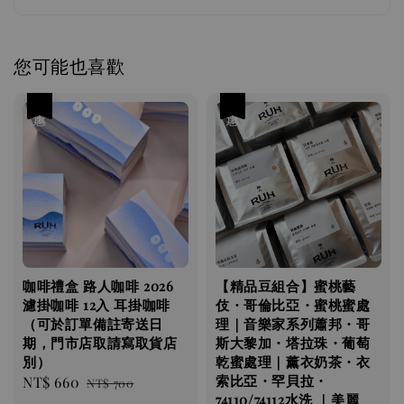
您可能也喜歡
手沖 濾紙 | Hario V60 02濾紙(2-4人份) 100張
無漂白 日本製造
優惠
優惠
-
+
NT$ 80
NT$ 100
加入購物車
瀏覽更多
咖啡禮盒 路人咖啡 2026
【精品豆組合】蜜桃藝
濾掛咖啡 12入 耳掛咖啡
伎・哥倫比亞・蜜桃蜜處
（可於訂單備註寄送日
理｜音樂家系列蕭邦・哥
期，門市店取請寫取貨店
斯大黎加・塔拉珠・葡萄
別）
乾蜜處理｜薰衣奶茶・衣
索比亞・罕貝拉・
Sale
NT$ 660
Regular
NT$ 700
74110/74112水洗 ｜美麗
price
price