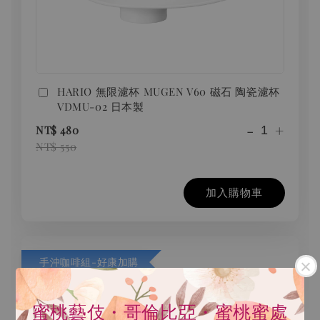
HARIO 無限濾杯 MUGEN V60 磁石 陶瓷濾杯
VDMU-02 日本製
-
+
NT$ 480
NT$ 550
加入購物車
手沖咖啡組-好康加購
蜜桃藝伎・哥倫比亞・蜜桃蜜處