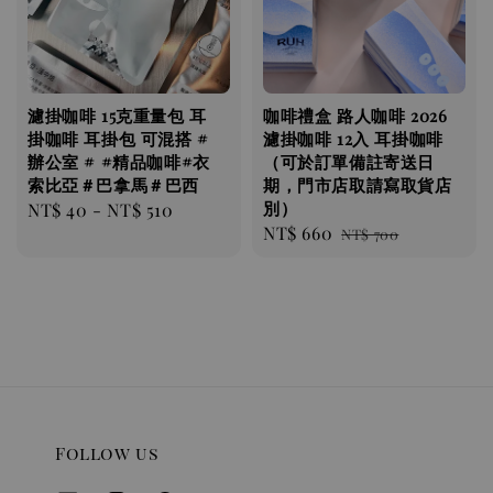
濾掛咖啡 ​​​​15克重量包 耳
咖啡禮盒 路人咖啡 2026
掛咖啡 耳掛包 可混搭 #
濾掛咖啡 12入 耳掛咖啡
辦公室 # #精品咖啡#衣
（可於訂單備註寄送日
索比亞＃巴拿馬＃巴西
期，門市店取請寫取貨店
別）
Regular
NT$ 40
-
NT$ 510
Sale
NT$ 660
Regular
price
NT$ 700
price
price
Follow us