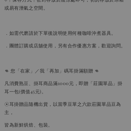
或易有溼氣之空間。
．如需代磨請於下單後說明使用何種咖啡沖煮器具。
．團體訂購或店舖使用，另有合作優惠方案，歡迎詢問。
👊 您「在家」／我「再加」碼耳掛滿額贈 👊
凡消費熟豆、掛耳商品滿1000元，即贈「莊園單品」掛
耳一包(價值45元)。
☉耳掛贈品隨機出貨，以當季豆單之六款莊園單品豆為
主，
皆為新鮮烘焙、包裝。