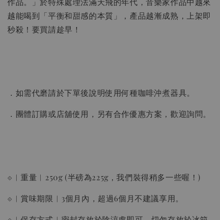
作品。」於特殊處理法滿天飛的年代，音樂家作品中越來
越能喝到「平衡和甜感的本質」，產品越漸成熟，上架即
秒殺！要買請趁早！
．如需代磨請於下單後說明使用何種咖啡沖煮器具。
．團體訂購或店舖使用，另有合作優惠方案，歡迎詢問。
⟐︱重量︱250g (半磅為225g，我們裝得稍多一些喔！)
⟐︱賞味期限︱3個月內，超過6個月不建議享用。
⟐︱保存方式︱密封存放於陰涼處即可，切勿存放於冰箱