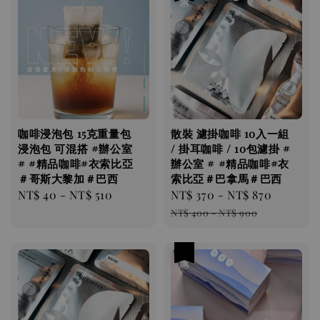
咖啡浸泡包 ​​​​15克重量包
散裝 濾掛咖啡 10入一組
浸泡包 可混搭 #辦公室
/ 掛耳咖啡 / 10包濾掛 #
# #精品咖啡#衣索比亞
辦公室 # #精品咖啡#衣
＃哥斯大黎加＃巴西
索比亞＃巴拿馬＃巴西
Regular
NT$ 40
-
NT$ 510
Sale
NT$ 370
-
NT$ 870
Regular
price
price
price
NT$ 400
-
NT$ 900
優惠