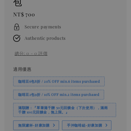
包
Regular
NT$ 700
price
Secure payments
Authentic products
總分:
0
-
0
評價
適用優惠
咖啡豆6包8折 / 20% OFF min.6 items purchased
咖啡豆2包9折 / 10% OFF min.2 items purchased
滿額贈：『單筆滿千贈 50元回饋金（下次使用），滿兩
千贈 100元回饋金，無上限。』
無限濾杯-好康加購
手沖咖啡組-好康加購