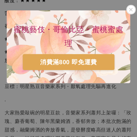
酸度：★★★★★
苦味：★☆☆☆☆
HARIO V60 02樹脂 灰白手沖咖啡壺組 VCSD-
02-PGR
香氣：★★★★★
蜜桃藝伎・哥倫比亞・蜜桃蜜處
-
+
NT$ 300
NT$ 550
❀︱焙度︱淺焙
理
❀︱自評風味︱玫瑰、麝香葡萄、陳年黑蘭姆酒；香郁奔
加入購物車
放
消費滿800 即免運費
瀏覽更多
豆標：明星熟豆音樂家系列・厭氧處理先驅再進化
.
大家熱愛敲碗的明星豆款，音樂家系列蕭邦上架囉：「玫
瑰、麝香葡萄、陳年黑蘭姆酒，香郁奔放；本批次飽滿的
甜感，融蘭姆酒的奔放香氣，是發酵度略高但迷人的蕭邦