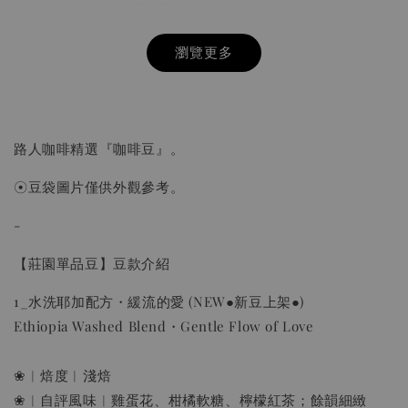
瀏覽更多
路人咖啡精選『咖啡豆』。
☉豆袋圖片僅供外觀參考。
-
【莊園單品豆】豆款介紹
HARIO V60 02樹脂 灰白手沖咖啡壺組 VCSD-
1_水洗耶加配方・緩流的愛 (NEW●新豆上架●)
02-PGR
Ethiopia Washed Blend・Gentle Flow of Love
-
+
NT$ 300
NT$ 550
❀︱焙度︱淺焙
❀︱自評風味︱雞蛋花、柑橘軟糖、檸檬紅茶；餘韻細緻