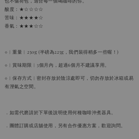
也不傷荷包，適合每一個喝咖啡的你。
酸度：★☆☆☆☆
苦味：★★★★☆
香氣：★★★☆☆
⟐︱重量︱250g (半磅為225g，我們裝得稍多一些喔！)
⟐︱賞味期限︱3個月內，超過6個月不建議享用。
⟐︱保存方式︱密封存放於陰涼處即可，切勿存放於冰箱或易
有溼氣之空間。
．如需代磨請於下單後說明使用何種咖啡沖煮器具。
．團體訂購或店舖使用，另有合作優惠方案，歡迎詢問。