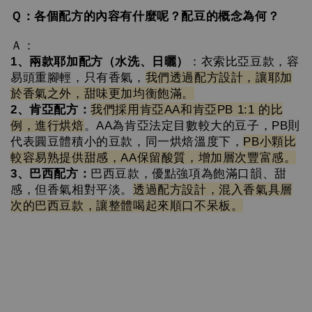
Ｑ：各個配方的內容有什麼呢？配豆的概念為何？
Ａ：
1、兩款耶加配方（水洗、日曬）
：衣索比亞豆款，容
易頭重腳輕，只有香氣，
我們透過配方設計，讓耶加
於香氣之外，甜味更加均衡飽滿。
2、肯亞配方：
我們採用肯亞AA和肯亞PB 1:1 的比
例，進行烘焙
。AA為肯亞法定目數較大的豆子，PB則
代表圓豆體積小的豆款，同一烘焙溫度下，
PB小顆比
較容易熟提供甜感，AA保留酸質，增加層次豐富感。
3、巴西配方：
巴西豆款，優點強項為飽滿口韻、甜
感，但香氣相對平淡。
透過配方設計，混入香氣具層
次的巴西豆款，讓整體喝起來順口不呆板。