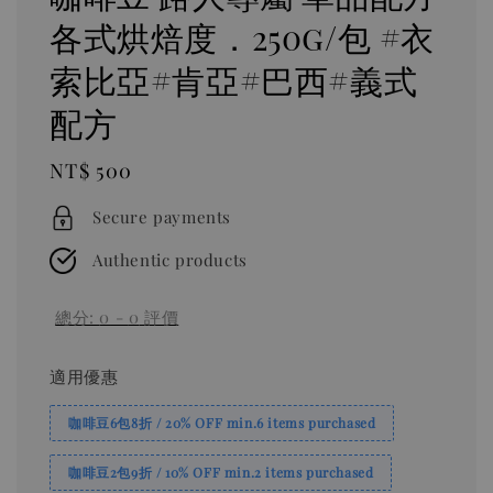
各式烘焙度．250g/包 #衣
索比亞#肯亞#巴西#義式
配方
Regular
NT$ 500
price
Secure payments
Authentic products
總分:
0
-
0
評價
適用優惠
咖啡豆6包8折 / 20% OFF min.6 items purchased
咖啡豆2包9折 / 10% OFF min.2 items purchased