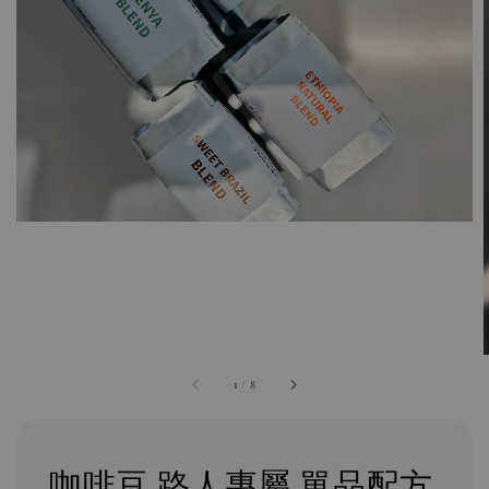
1
/
8
咖啡豆 路人專屬 單品配方