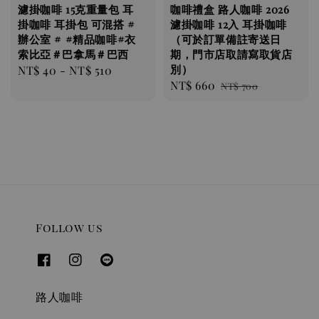
濾掛咖啡 ​​​​15克重量包 耳
咖啡禮盒 路人咖啡 2026
掛咖啡 耳掛包 可混搭 #
濾掛咖啡 12入 耳掛咖啡
辦公室 # #精品咖啡#衣
（可於訂單備註寄送日
索比亞＃巴拿馬＃巴西
期，門市店取請寫取貨店
別）
Regular
NT$ 40
-
NT$ 510
Sale
NT$ 660
Regular
price
NT$ 700
price
price
Follow us
路人咖啡