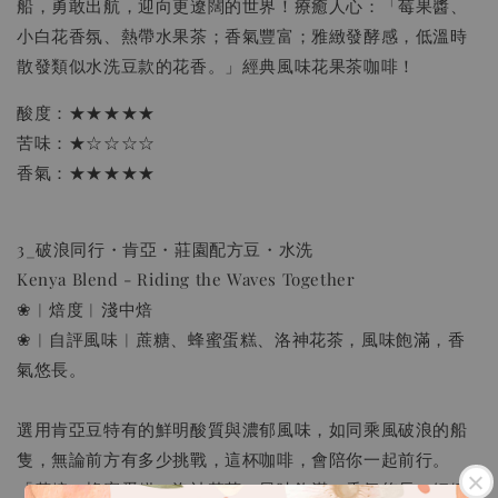
船，勇敢出航，迎向更遼闊的世界！療癒人心：「莓果醬、
小白花香氛、熱帶水果茶；香氣豐富；雅緻發酵感，低溫時
散發類似水洗豆款的花香。」經典風味花果茶咖啡！
酸度：★★★★★
苦味：★☆☆☆☆
香氣：★★★★★
3_破浪同行・肯亞・莊園配方豆・水洗
Kenya Blend - Riding the Waves Together
❀︱焙度︱淺中焙
❀︱自評風味︱蔗糖、蜂蜜蛋糕、洛神花茶，風味飽滿，香
氣悠長。
選用肯亞豆特有的鮮明酸質與濃郁風味，如同乘風破浪的船
隻，無論前方有多少挑戰，這杯咖啡，會陪你一起前行。
「蔗糖、蜂蜜蛋糕、洛神花茶，風味飽滿，香氣悠長；細緻