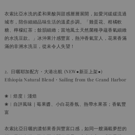
加入購物車
衣索比亞水洗的柔和果酸與甜感層層展開，如愛河緩緩流過
城市，陪你細細品味生活的溫柔步調。「雞蛋花、柑橘軟
糖、檸檬紅茶；餘韻細緻；當地風土天然菌種孕蘊香氣細緻
瀏覽更多
的水洗豆款。」冰沖果汁感豐富，熱沖香氣宜人，花果香滿
滿的非洲水洗豆，從未令人失望！
2. 日曬耶加配方・大港出航 (NEW●新豆上架●)
Ethiopia Natural Blend・Sailing from the Grand Harbor
❀︱焙度︱淺焙
❀︱自評風味｜莓果醬、小白花香氛、熱帶水果茶；香氣豐
富
衣索比亞日曬的濃郁果香與豐富口感，如同一艘滿載夢想的