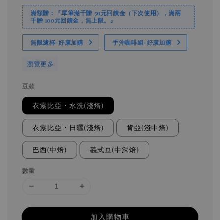
滿額贈：『單筆滿千贈 50元回饋金（下次使用），滿兩
千贈 100元回饋金，無上限。』
無限濾杯-好康加購
手沖咖啡組-好康加購
瀏覽更多
豆款
衣索比亞・水洗(淺焙)
衣索比亞・日曬(淺焙)
肯亞(淺中焙)
巴西(中焙)
義式豆(中深焙)
數量
加入購物車