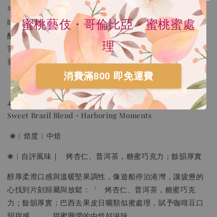
平衡的酸甜表現。」來杯乳脂感與莓果酸質平衡、穩重的咖
啡！
蜜桃藝伎・哥倫比亞・蜜桃蜜處
酸度：★★★★★
理
苦味：★★☆☆☆
香氣：★★★★★
消費滿800 即免運費
4.甜蜜巴西配方・靠岸時分 (NEW●新豆上架●)
Sweet Brazil Blend・Harboring Moments
❀︱焙度︱中焙
❀︱自評風味｜ 烤杏仁、普洱茶，糖蜜巧克力；餘韻厚實
醇厚柔滑口感與溫暖堅果調性，像遊船停泊港灣，讓疲憊的
心找到片刻歸屬與放鬆：「 烤杏仁、普洱茶，糖蜜巧克
力；餘韻厚實；巴西去果皮日曬類似蜜處理，賦予咖啡豆口
韻甜感。」，甜蜜圓潤的中焙好滋味。