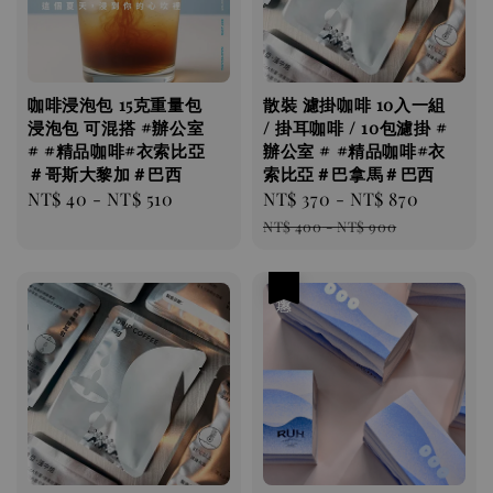
咖啡浸泡包 ​​​​15克重量包
散裝 濾掛咖啡 10入一組
浸泡包 可混搭 #辦公室
/ 掛耳咖啡 / 10包濾掛 #
# #精品咖啡#衣索比亞
辦公室 # #精品咖啡#衣
＃哥斯大黎加＃巴西
索比亞＃巴拿馬＃巴西
Regular
NT$ 40
-
NT$ 510
Sale
NT$ 370
-
NT$ 870
Regular
price
price
price
NT$ 400
-
NT$ 900
優惠