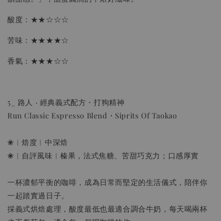
酸度：★★☆☆☆
苦味：★★★★☆
香氣：★★★☆☆
5_ 路人 · 經典義式配方・打狗精神
Run Classic Espresso Blend・Siprits Of Taokao
❀︱焙度︱中深焙
❀︱自評風味︱榛果，法式焦糖、苦甜巧克力；口感厚實
一杯濃郁平衡的咖啡，成為日常而堅定的生活儀式，陪伴你
一起踏實過日子。
採義式烘焙處理，酸度最低也最適合調合牛奶，每天喝兩杯