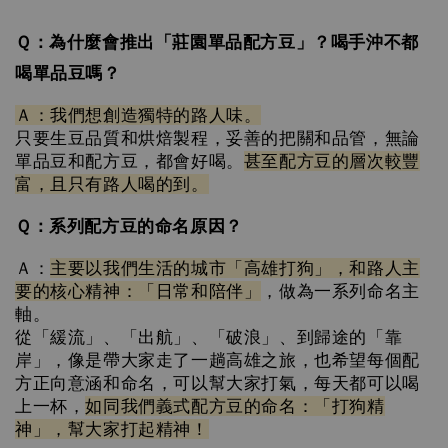
Ｑ：
為什麼會推出「莊園單品配方豆」？喝手沖不都
喝單品豆嗎？
Ａ：
我們想
創造獨特的路人味。
只要生豆品質和烘焙製程，妥善的把關和品管，無論
單品豆和配方豆
，都會好喝。
甚至配方豆的層次較豐
富，且只有路人喝的到。
Ｑ：系列配方豆的命名原因？　
Ａ：
主要以我們生活的城市「高雄打狗」，和路人主
要的核心精神：「日常和陪伴」
，做為一系列命名主
軸。
從「緩流」、「出航」、「破浪」、到歸途的「靠
岸」，像是帶大家走了一趟高雄之旅，也希望每個配
方正向意涵和命名，可以幫大家打氣，每天都可以喝
上一杯，
如同我們義式配方豆的命名：「打狗精
神」，幫大家打起精神！