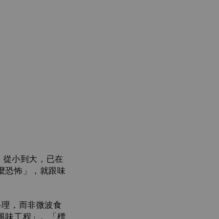
，從小到大，已在
麼恐怖」，就跟味
料理，而非微波食
風味工程」。「標