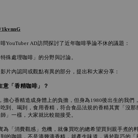
cc/1kvnnG
咖啡
訪問探討了近年咖啡爭論不休的議題：
YouTuber AD
「特殊處理咖啡」的分野與討論。
於影片內認同或觀點有異的部分，提出和大家分享：
在意「香精咖啡」？
，擔心香精造成身體上的負擔，但身為
後出生的我們
1980
中吃到、喝到，食用香精，符合食品法規的香精其實「沒那
大師」一樣，大家就比較能接受。
實為「消費觀感」危機，就像買吃的總希望買到親手煮的
買到的咖啡，不是滴幾滴香精，就產生味道，過於取巧的「