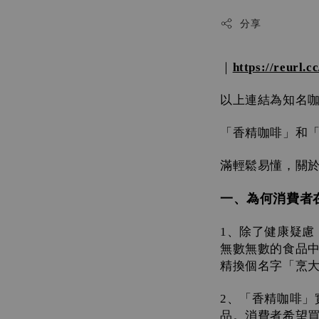
分享
｜
https://reurl.
以上連結為知名
「香精咖啡」和
滿輕鬆易懂，關
一、為何消費者
、除了健康疑慮
1
無數無數的食品
精換個名字「烹
、「香精咖啡」
2
品。消費者希望