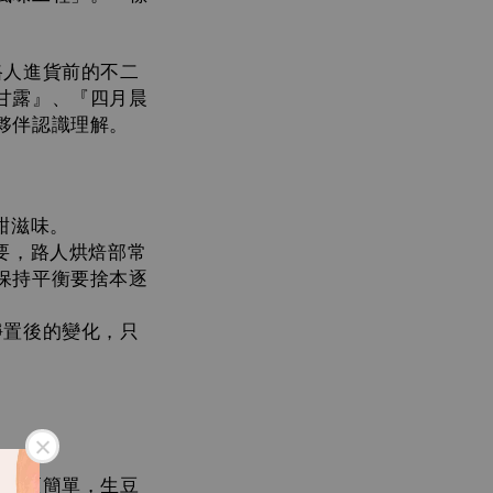
路人
進貨前的
不二
甘露』、『四月晨
夥伴認識理解。
甜滋味。
要，路人烘焙部常
保持平衡要捨本逐
靜置後的變化，只
使用更簡單，生豆