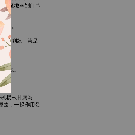
也是產地區別自己
處理」。
清洗只剩殼，就是
、直觀。
杏桃楊枝甘露為
種菌，一起作用發