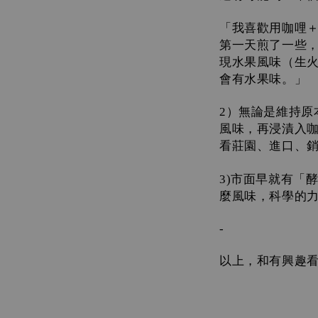
「我喜歡用咖哩
第一天煎了一些
現水果風味（生
會有水果味。」
）無論是維持原
2
風味，再浸漬入
看莊園、進口、
市面早就有「
3)
麼風味，科學的
-
以上，和有興趣