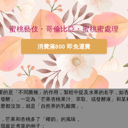
態來判定，也就是取出生豆前，不再進行任何處理法時，這
：
「全果實存放」，整顆咖啡櫻桃帶皮完整的，就是「日曬
蜜桃藝伎・哥倫比亞・蜜桃蜜處理
肉粘膜的，就是「蜜處理」。
就是「水洗處理」，所以用機器直接去除外膜果肉，簡單
不在水中發酵了，水洗可以不用水是真的。
消費滿800 即免運費
」＋「最後存放的狀態」，就是現代處理法完整的描述，
發酵，最後是帶殼存放，就是雙重厭氧水洗。」其實很簡單
」僅僅是「
咖啡」的一環，而非依風味分別：
Infused
要的是「不同菌種」的作用，製程中提及水果的名字，如
同發酵」，一定為「芒果杏桃果汁、萃取、或發酵液」和某
什麼都沒加，就是「自然界的乳酸菌」。
用，芒果和杏桃多了「椰奶」的風味，
個我最近煮菜的例子：