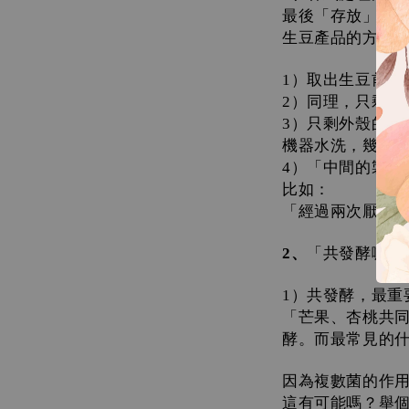
最後「存放」狀
生豆產品的方式
）取出生豆前為
1
）同理，只剩果
2
）只剩外殼的，
3
機器水洗，幾乎
）「中間的製程
4
比如：
「經過兩次厭氧
、
「共發酵咖啡
2
）共發酵，最重
1
「芒果、杏桃共
酵。而最常見的
因為複數菌的作
這有可能嗎？舉