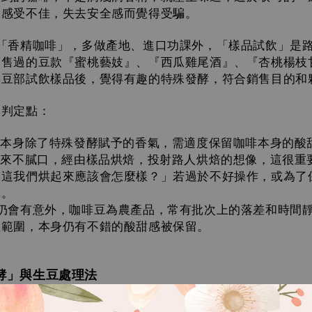
人感受不佳，失去安全感而覺得受騙。
「香精咖啡」，多做產地、進口功課外，
「樣品試飲」是
銷售過的豆款『蜜桃藝妓』、『西瓜雞尾酒』、『杏桃楊枝
烘豆部試飲樣品後，覺得有趣的特殊發酵，符合銷售目的和
的判定點：
味本身除了特殊發酵賦予的香氣，需適度保留咖啡本身的酸
起來不膩口，經由樣品烘焙，投射路人烘焙的想像，這很重
「這我們烘起來應該會怎麼樣？」若過於不好操作，或為了
購。
仍會有意外，咖啡豆為農產品，常有批次上的落差和時間
理範圍，本身仍有不錯的酸甜感被保留。
酵」與生豆處理法
「界定」，其實不是依影片中「靜置」狀態來分辨，可以