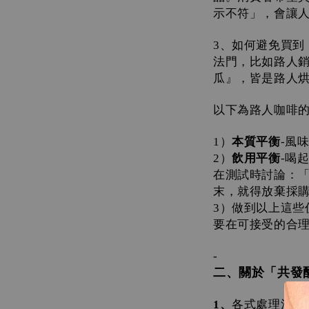
示不符」，會讓
、如何避免買到
3
法門，比如路人
瓜』，皆是路人
以下為路人咖啡
）
本質平衡
風
1
-
）
飲用平衡
喝
2
-
在測試時討論：
末，就得放棄採
）做到以上這些
3
要在可接受的合
-
二、關於「共發
、
各式處理法的
1