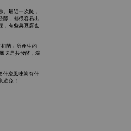
柳。最近一次醃，
發酵，都很容易出
爛，有些臭豆腐也
液和菌」所產生的
風味是共發酵，端
要什麼風味就有什
來避免！